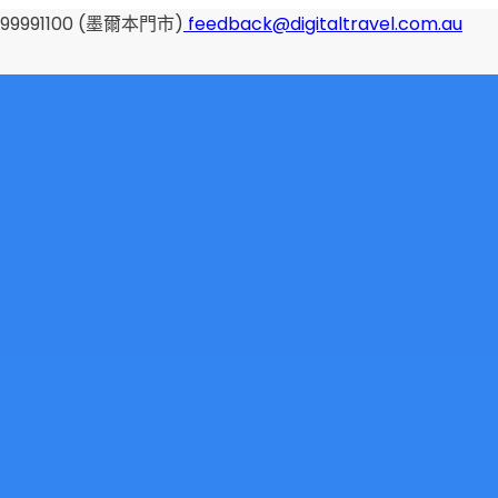
99991100 (墨爾本門市)
feedback@digitaltravel.com.au