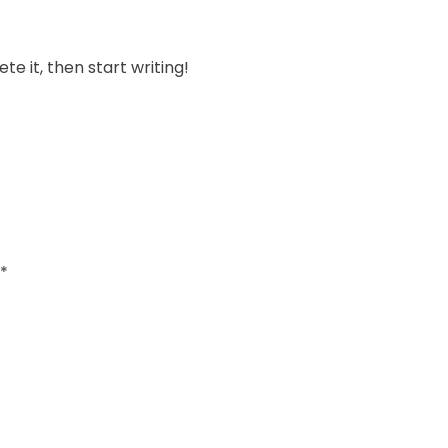
te it, then start writing!
*