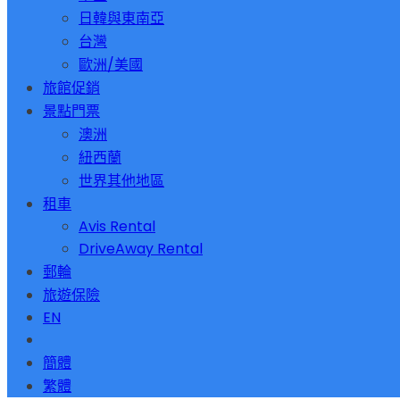
日韓與東南亞
台灣
歐洲/美國
旅館促銷
景點門票
澳洲
紐西蘭
世界其他地區
租車
Avis Rental
DriveAway Rental
郵輪
旅遊保險
EN
簡體
繁體