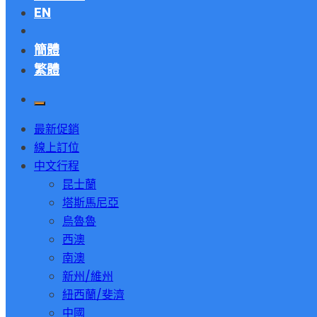
EN
簡體
繁體
最新促銷
線上訂位
中文行程
昆士蘭
塔斯馬尼亞
烏魯魯
西澳
南澳
新州/維州
紐西蘭/斐濟
中國