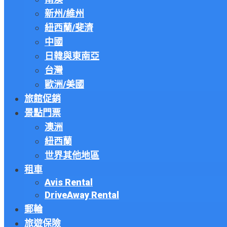
新州/維州
紐西蘭/斐濟
中國
日韓與東南亞
台灣
歐洲/美國
旅館促銷
景點門票
澳洲
紐西蘭
世界其他地區
租車
Avis Rental
DriveAway Rental
郵輪
旅遊保險