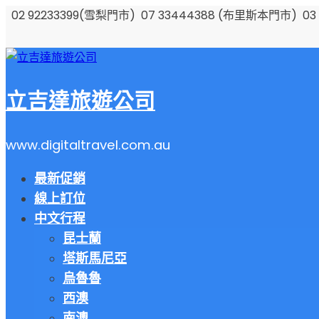
Skip
02 92233399(雪梨門市) 07 33444388 (布里斯本門市) 03 
to
content
立吉達旅遊公司
www.digitaltravel.com.au
最新促銷
線上訂位
中文行程
昆士蘭
塔斯馬尼亞
烏魯魯
西澳
南澳