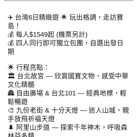
✈️ 台灣6日精緻遊 🌟 玩出格調，走訪寶
島！
💰 每人$1549起 (機票另計)
💰 四人同行即可獨立包團，自選出發日
期
🌟 行程亮點：
🏛 台北故宮 — 欣賞國寶文物，感受中華
文化精髓
🏯 自由廣場 & 台北101 — 經典地標，輕
鬆暢遊
🎨 九份老街 & 十分天燈 — 迷人山城，親
手放飛祈福天燈
🌲 阿里山步道 — 探索千年神木，呼吸森
林芬多精