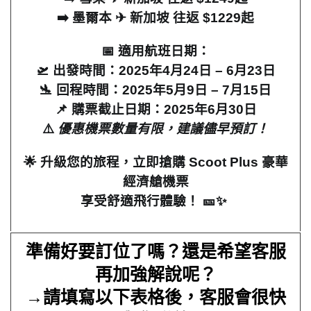
➡️
墨爾本
✈
新加坡 往返
$1229
起
📅
適用航班日期：
🛫
出發時間：
2025
年
4
月
24
日
– 6
月
23
日
🛬
回程時間：
2025
年
5
月
9
日
– 7
月
15
日
📌
購票截止日期：
2025
年
6
月
30
日
⚠️
優惠機票數量有限，建議儘早預訂！
🌟
升級您的旅程，立即搶購
Scoot Plus
豪華
經濟艙機票
享受舒適飛行體驗！
🎫✨
準備好要訂位了嗎？還是希望客服
再加強解說呢？
→請填寫以下表格後，客服會很快