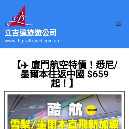
立吉達旅遊公司
www.digitaltravel.com.au
【✈️ 廈門航空特價！悉尼/
墨爾本往返中國 $659
起！】