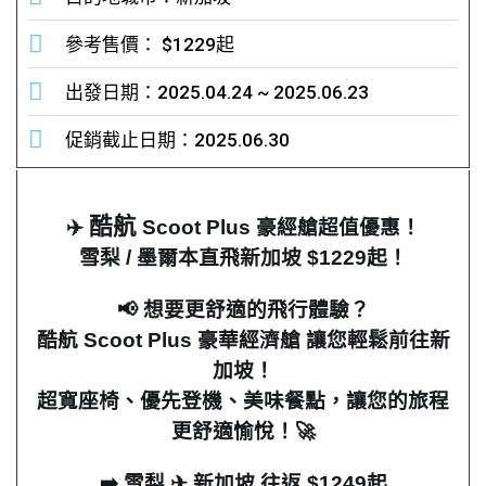
參考售價： $1229起
出發日期：2025.04.24 ~ 2025.06.23
促銷截止日期：2025.06.30
酷航
✈️
Scoot Plus
豪經艙超值優惠！
雪梨
/
墨爾本直飛新加坡
$1229
起！
📢
想要更舒適的飛行體驗？
酷航
Scoot Plus
豪華經濟艙 讓您輕鬆前往新
加坡！
超寬座椅、優先登機、美味餐點，讓您的旅程
更舒適愉悅！
🚀
➡️
雪梨
✈
新加坡 往返
$1249
起